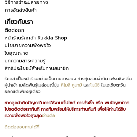
วิธีการชำระปลายทาง
การจัดส่งสินค้า
เกี่ยวกับเรา
ติดต่อเรา
หน้าร้านรักกล้า Rukkla Shop
นโยบายความพึงพอใจ
ใบอุณญาต
บทความสาระความรู้
สิทธิประโยชน์สำหรับท่านสมาชิก
รักกล้าเป็นหน้าร้านอย่างเป็นทางการของ ห้างหุ้นส่วนจำกัด เฟรนชิพ ซีด
ผู้นำเข้า เมล็ดพันธุ์เมล่อนญี่ปุ่น
คิโมจิ
คูนามิ
และ
โมมิจิ
ในเอเชียตะวัน
ออกแต่เพียงผู้เดียว
หากลูกค้าติดปัญกาในการใช้งานเว็ปไซด์ การสั่งซื้อ หรือ พบปัญหาใดๆ
โปรดติดต่อเราทันที ทางทีมพร้อมให้บริการท่านทันที เพื่อให้ท่านได้รับ
ความพึ่งพอใจสูงสุด
อ่านต่อ
ติดต่อสอบถามได้ที่