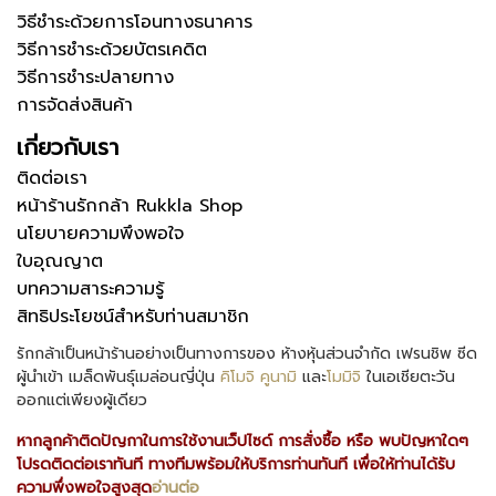
วิธีชำระด้วยการโอนทางธนาคาร
วิธีการชำระด้วยบัตรเคดิต
วิธีการชำระปลายทาง
การจัดส่งสินค้า
เกี่ยวกับเรา
ติดต่อเรา
หน้าร้านรักกล้า Rukkla Shop
นโยบายความพึงพอใจ
ใบอุณญาต
บทความสาระความรู้
สิทธิประโยชน์สำหรับท่านสมาชิก
รักกล้าเป็นหน้าร้านอย่างเป็นทางการของ ห้างหุ้นส่วนจำกัด เฟรนชิพ ซีด
ผู้นำเข้า เมล็ดพันธุ์เมล่อนญี่ปุ่น
คิโมจิ
คูนามิ
และ
โมมิจิ
ในเอเชียตะวัน
ออกแต่เพียงผู้เดียว
หากลูกค้าติดปัญกาในการใช้งานเว็ปไซด์ การสั่งซื้อ หรือ พบปัญหาใดๆ
โปรดติดต่อเราทันที ทางทีมพร้อมให้บริการท่านทันที เพื่อให้ท่านได้รับ
ความพึ่งพอใจสูงสุด
อ่านต่อ