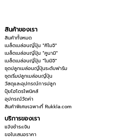
สินค้าของเรา
สินค้าทั้งหมด
เมล็ดเมล่อนญี่ปุ่น "คิโมจิ"
เมล็ดเมล่อนญี่ปุ่น "คูนามิ"
เมล็ดเมล่อนญี่ปุ่น "โมมิจิ"
ชุดปลูกเมล่อนญี่ปุ่นระดับฟาร์ม
ชุดเริ่มปลูกเมล่อนญี่ปุ่น
วัสดุและอุปกรณ์การปลูก
ปุ๋ยไฮโดรโพนิคส์
อุปกรณ์วัดค่า
สินค้าพิเศษเฉพาะที่ Rukkla.com
บริการของเรา
แจ้งชำระเงิน
ขอใบเสนอราคา