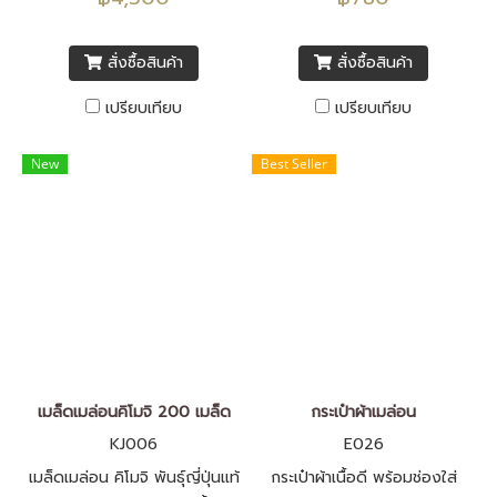
เข้าจากประเทศญี่ปุ่น F1 ทั้งหมด
จากประเทศญี่ปุ่น F1 100%
สั่งซื้อสินค้า
สั่งซื้อสินค้า
เปรียบเทียบ
เปรียบเทียบ
New
Best Seller
เมล็ดเมล่อนคิโมจิ 200 เมล็ด
กระเป๋าผ้าเมล่อน
KJ006
E026
เมล็ดเมล่อน คิโมจิ พันธุ์ญี่ปุ่นแท้
กระเป๋าผ้าเนื้อดี พร้อมช่องใส่