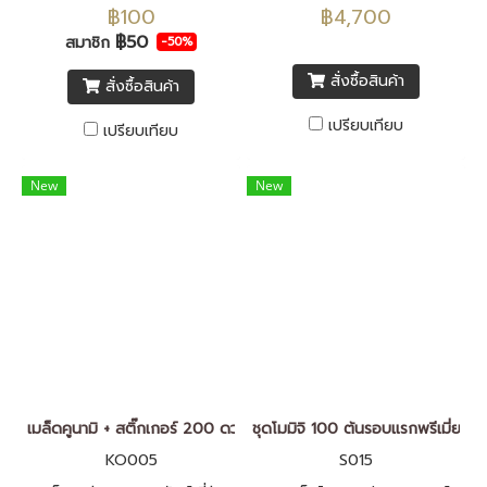
เมล่อนโมมิจิ สร้างความรู้สึกพรี
เขียว เมล็ดพันธุ์นำเข้าจากประ
฿100
฿4,700
เมี่ยมให้กับผลเมล่อน ผลิตจาก
เทศญี่ปุ่น F1 ทั้งหมด
฿50
สมาชิก
-50%
พลาสติกพีพี คุณภาพสูง กันน้ำ
สั่งซื้อสินค้า
สั่งซื้อสินค้า
สีสันสวยงาม จำนวนชุดละ 100
ดวง
เปรียบเทียบ
เปรียบเทียบ
New
New
เมล็ดคูนามิ + สติ๊กเกอร์ 200 ดวง
ชุดโมมิจิ 100 ต้นรอบแรกพรีเมี่ยม
KO005
S015