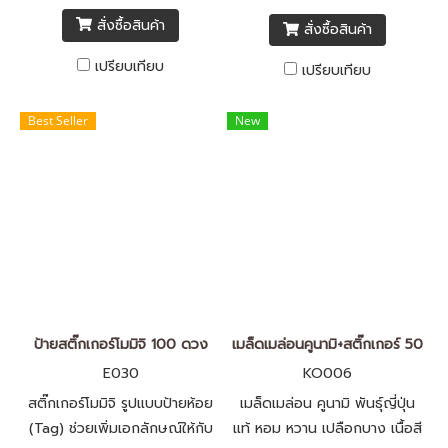
สีสันสวยงาม จำนวนชุดละ 100
สั่งซื้อสินค้า
สั่งซื้อสินค้า
ดวง
เปรียบเทียบ
เปรียบเทียบ
Best Seller
New
ป้ายสติ๊กเกอร์โมมิจิ 100 ดวง
เมล็ดเมล่อนคูนามิ+สติ๊กเกอร์ 500
E030
KO006
สติ๊กเกอร์โมมิจิ รูปแบบป้ายห้อย
เมล็ดเมล่อน คูนามิ พันธุ์ญี่ปุ่น
(Tag) ช่วยเพิ่มเอกลักษณ์ให้กับ
แท้ หอม หวาน เปลือกบาง เนื้อสี