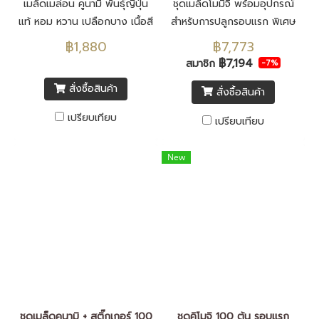
เมล็ดเมล่อน คูนามิ พันธุ์ญี่ปุ่น
ชุดเมล็ดโมมิจิ พร้อมอุปกรณ์
แท้ หอม หวาน เปลือกบาง เนื้อสี
สำหรับการปลูกรอบแรก พิเศษ
เขียว เมล็ดพันธุ์นำเข้าจากประ
เพิ่มอุกรณ์วัดค่า EC ค่าpH
฿1,880
฿7,773
เทศญี่ปุ่น F1 ทั้งหมด
เครื่องวัดความหวานและ ตาชั่ง
฿7,194
สมาชิก
-7%
แขวน
สั่งซื้อสินค้า
สั่งซื้อสินค้า
เปรียบเทียบ
เปรียบเทียบ
New
ชุดเมล็ดคูนามิ + สติ๊กเกอร์ 100
ชุดคิโมจิ 100 ต้น รอบแรก