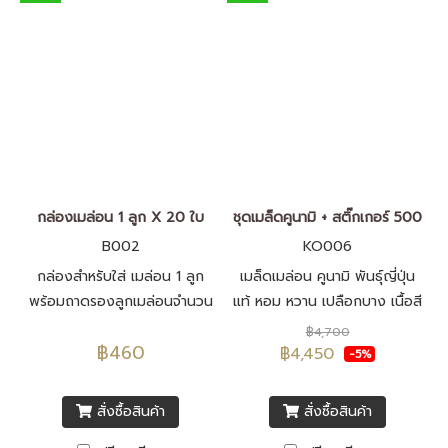
กล่องเมล่อน 1 ลูก X 20 ใบ
ชุดเมล็ดคูนามิ + สติ๊กเกอร์ 500
B002
KO006
กล่องสำหรับใส่ เมล่อน 1 ลูก
เมล็ดเมล่อน คูนามิ พันธุ์ญี่ปุ่น
พร้อมถาดรองลูกเมล่อนจำนวน
แท้ หอม หวาน เปลือกบาง เนื้อสี
20 ชุด
เขียว เมล็ดพันธุ์นำเข้าจากประ
฿4,700
฿460
เทศญี่ปุ่น F1 ทั้งหมด
฿4,450
-5%
สั่งซื้อสินค้า
สั่งซื้อสินค้า