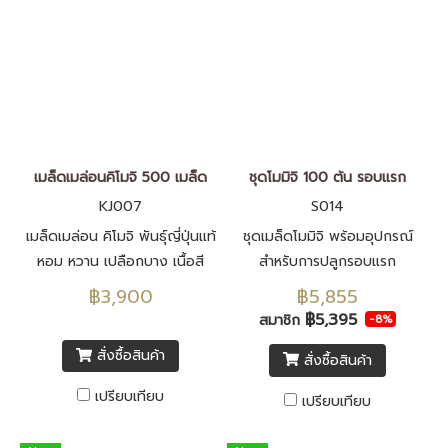
เมล็ดเมล่อนคิโมจิ 500 เมล็ด
ชุดโมมิจิ 100 ต้น รอบแรก
KJ007
S014
เมล็ดเมล่อน คิโมจิ พันธุ์ญี่ปุ่นแท้
ชุดเมล็ดโมมิจิ พร้อมอุปกรณ์
หอม หวาน เปลือกบาง เนื้อสี
สำหรับการปลูกรอบแรก
เขียว きもじ เมล็ดพันธุ์นำเข้า
฿3,900
฿5,855
จากประเทศญี่ปุ่น F1 ทั้งหมด
฿5,395
สมาชิก
-8%
สั่งซื้อสินค้า
สั่งซื้อสินค้า
เปรียบเทียบ
เปรียบเทียบ