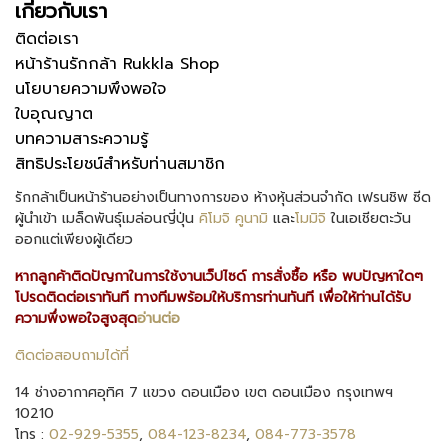
เกี่ยวกับเรา
ติดต่อเรา
หน้าร้านรักกล้า Rukkla Shop
นโยบายความพึงพอใจ
ใบอุณญาต
บทความสาระความรู้
สิทธิประโยชน์สำหรับท่านสมาชิก
รักกล้าเป็นหน้าร้านอย่างเป็นทางการของ ห้างหุ้นส่วนจำกัด เฟรนชิพ ซีด
ผู้นำเข้า เมล็ดพันธุ์เมล่อนญี่ปุ่น
คิโมจิ
คูนามิ
และ
โมมิจิ
ในเอเชียตะวัน
ออกแต่เพียงผู้เดียว
หากลูกค้าติดปัญกาในการใช้งานเว็ปไซด์ การสั่งซื้อ หรือ พบปัญหาใดๆ
โปรดติดต่อเราทันที ทางทีมพร้อมให้บริการท่านทันที เพื่อให้ท่านได้รับ
ความพึ่งพอใจสูงสุด
อ่านต่อ
ติดต่อสอบถามได้ที่
14 ช่างอากาศอุทิศ 7 แขวง ดอนเมือง เขต ดอนเมือง กรุงเทพฯ
10210
โทร :
02-929-5355
,
084-123-8234
,
084-773-3578