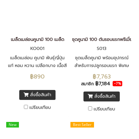
เมล็ดเมล่อนคูนามิ 100 เมล็ด
ชุดคูนามิ 100 ต้นรอบแรกพรีเมี่ยม
KO001
S013
เมล็ดเมล่อน คูนามิ พันธุ์ญี่ปุ่น
ชุดเมล็ดคูนามิ พร้อมอุปกรณ์
แท้ หอม หวาน เปลือกบาง เนื้อสี
สำหรับการปลูกรอบแรก พิเศษ
เขียว เมล็ดพันธุ์นำเข้าจากประ
เพิ่มอุกรณ์วัดค่า EC ค่าpH
฿890
฿7,763
เทศญี่ปุ่น F1 ทั้งหมด
เครื่องวัดความหวานและ ตาชั่ง
฿7,184
สมาชิก
-7%
แขวน
สั่งซื้อสินค้า
สั่งซื้อสินค้า
เปรียบเทียบ
เปรียบเทียบ
New
Best Seller