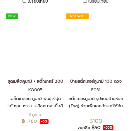
เปรียบเทียบ
เปรียบเทียบ
New
Best Seller
ชุดเมล็ดคูนามิ + สติ๊กเกอร์ 200
ป้ายสติ๊กเกอร์คูนามิ 100 ดวง
KO005
E031
เมล็ดเมล่อน คูนามิ พันธุ์ญี่ปุ่น
สติ๊กเกอร์คูนามิ รูปแบบป้ายห้อย
แท้ หอม หวาน เปลือกบาง เนื้อสี
(Tag) ช่วยเพิ่มเอกลักษณ์ให้กับ
เขียว เมล็ดพันธุ์นำเข้าจากประ
เมล่อนคูนามิ สร้างความรู้สึกพรี
฿1,880
฿100
เทศญี่ปุ่น F1 ทั้งหมด
เมี่ยมให้กับผลเมล่อน ผลิตจาก
฿1,780
-5%
฿50
พลาสติกพีพี คุณภาพสูง กันน้ำ
สมาชิก
-50%