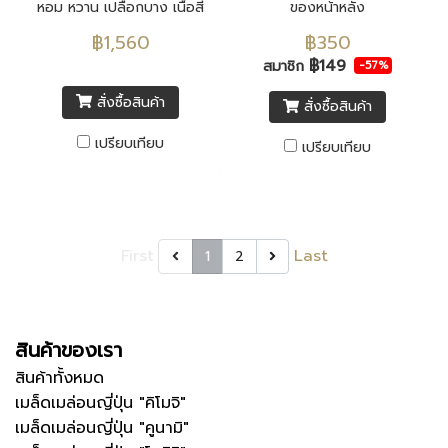
หอม หวาน เปลือกบาง เนื้อสี
ของหน้าหลัง
เขียว きもじ เมล็ดพันธุ์นำเข้า
฿1,560
฿350
จากประเทศญี่ปุ่น F1 ทั้งหมด
฿149
สมาชิก
-57%
สั่งซื้อสินค้า
สั่งซื้อสินค้า
เปรียบเทียบ
เปรียบเทียบ
First
Last
1
2
สินค้าของเรา
สินค้าทั้งหมด
เมล็ดเมล่อนญี่ปุ่น "คิโมจิ"
เมล็ดเมล่อนญี่ปุ่น "คูนามิ"