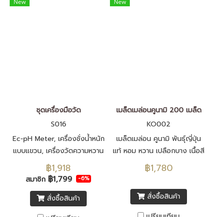
New
New
ชุดเครื่องมือวัด
เมล็ดเมล่อนคูนามิ 200 เมล็ด
S016
KO002
Ec-pH Meter, เครื่องชั่งน้ำหนัก
เมล็ดเมล่อน คูนามิ พันธุ์ญี่ปุ่น
แบบแขวน, เครื่องวัดความหวาน
แท้ หอม หวาน เปลือกบาง เนื้อสี
เขียว เมล็ดพันธุ์นำเข้าจากประ
฿1,918
฿1,780
เทศญี่ปุ่น F1 ทั้งหมด
฿1,799
สมาชิก
-6%
สั่งซื้อสินค้า
สั่งซื้อสินค้า
เปรียบเทียบ