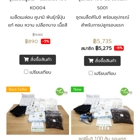
KO004
S001
เมล็ดเมล่อน คูนามิ พันธุ์ญี่ปุ่น
ชุดเมล็ดคิโมจิ พร้อมอุปกรณ์
แท้ หอม หวาน เปลือกบาง เนื้อสี
สำหรับการปลูกรอบแรก
เขียว เมล็ดพันธุ์นำเข้าจากประ
฿940
฿5,735
เทศญี่ปุ่น F1 ทั้งหมด
฿890
-5%
฿5,275
สมาชิก
-8%
สั่งซื้อสินค้า
สั่งซื้อสินค้า
เปรียบเทียบ
เปรียบเทียบ
Best Seller
New