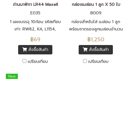
ถ่านนาฟิกา LR44 Maxell
กล่องเมล่อน 1 ลูก X 50 ใบ
E035
B009
1 แผงบรรจุ 10ก้อน รหัสเทียบ
กล่องสำหรับใส่ เมล่อน 1 ลูก
เท่า: RW82, KA, L1154,
พร้อมถาดรองลูกเมล่อนจำนวน
GPA76, AG13, G13A, A76,
100 ชุด
฿69
฿1,250
A76, PX76A, V13GA
สั่งซื้อสินค้า
สั่งซื้อสินค้า
เปรียบเทียบ
เปรียบเทียบ
New