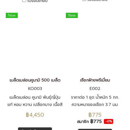
เปรียบเทียบ
New
New
เมล็ดเมล่อนคูนามิ 500 เมล็ด
เชือกฝ้ายพรีเมี่ยม
KO003
E002
เมล็ดเมล่อน คูนามิ พันธุ์ญี่ปุ่น
ราคาต่อ 1 ชุด น้ำหนัก 5 กก.
แท้ หอม หวาน เปลือกบาง เนื้อสี
ความหนาของเชือก 3.7 มม.
เขียว เมล็ดพันธุ์นำเข้าจากประ
฿4,450
฿775
เทศญีปุ่น F1 ทั้งหมด
฿775
สมาชิก
-0%