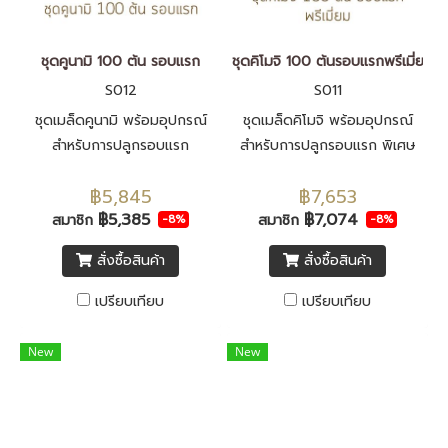
ชุดคูนามิ 100 ต้น รอบแรก
ชุดคิโมจิ 100 ต้นรอบแรกพรีเมี่ยม
S012
S011
ชุดเมล็ดคูนามิ พร้อมอุปกรณ์
ชุดเมล็ดคิโมจิ พร้อมอุปกรณ์
สำหรับการปลูกรอบแรก
สำหรับการปลูกรอบแรก พิเศษ
เพิ่มอุกรณ์วัดค่า EC ค่าpH
฿5,845
฿7,653
เครื่องวัดความหวานและ ตาชั่ง
฿5,385
฿7,074
สมาชิก
สมาชิก
แขวน
-8%
-8%
สั่งซื้อสินค้า
สั่งซื้อสินค้า
เปรียบเทียบ
เปรียบเทียบ
New
New