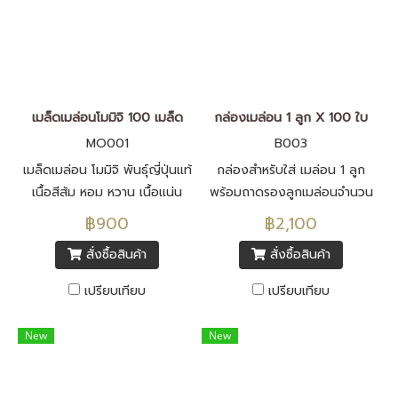
เมล็ดเมล่อนโมมิจิ 100 เมล็ด
กล่องเมล่อน 1 ลูก X 100 ใบ
MO001
B003
เมล็ดเมล่อน โมมิจิ พันธุ์ญี่ปุ่นแท้
กล่องสำหรับใส่ เมล่อน 1 ลูก
เนื้อสีส้ม หอม หวาน เนื้อแน่น
พร้อมถาดรองลูกเมล่อนจำนวน
เนียน เปลือกบาง เมล็ดพันธุ์นำ
100 ชุด
฿900
฿2,100
เข้าจากประเทศญี่ปุ่น F1 ทั้งหมด
สั่งซื้อสินค้า
สั่งซื้อสินค้า
เปรียบเทียบ
เปรียบเทียบ
New
New