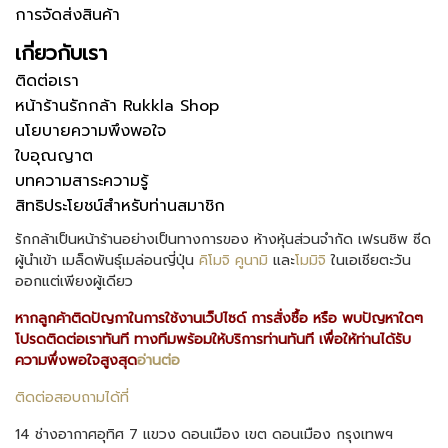
การจัดส่งสินค้า
เกี่ยวกับเรา
ติดต่อเรา
หน้าร้านรักกล้า Rukkla Shop
นโยบายความพึงพอใจ
ใบอุณญาต
บทความสาระความรู้
สิทธิประโยชน์สำหรับท่านสมาชิก
รักกล้าเป็นหน้าร้านอย่างเป็นทางการของ ห้างหุ้นส่วนจำกัด เฟรนชิพ ซีด
ผู้นำเข้า เมล็ดพันธุ์เมล่อนญี่ปุ่น
คิโมจิ
คูนามิ
และ
โมมิจิ
ในเอเชียตะวัน
ออกแต่เพียงผู้เดียว
หากลูกค้าติดปัญกาในการใช้งานเว็ปไซด์ การสั่งซื้อ หรือ พบปัญหาใดๆ
โปรดติดต่อเราทันที ทางทีมพร้อมให้บริการท่านทันที เพื่อให้ท่านได้รับ
ความพึ่งพอใจสูงสุด
อ่านต่อ
ติดต่อสอบถามได้ที่
14 ช่างอากาศอุทิศ 7 แขวง ดอนเมือง เขต ดอนเมือง กรุงเทพฯ