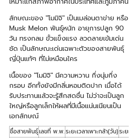
เหมาะแก่สภาพอากาศในประเทศและภูมิภาคนี้
ลักษณะของ "โมมิจิ" เป็นเมล่อนตาข่าย หรือ
Musk Melon พันธุ์หนัก อายุการปลูก 90
วัน ทรงกลม ขั้วแข็งแรง ลวดลายเข้มเด่น
ชัด เป็นลักษณะเด่นเฉพาะตัวของสายพันธุ์
ญี่ปุ่นแท้ๆ ที่ไม่เหมือนใคร
เนื้อของ "โมมิจิ" มีความหวาน กึ่งนุ่มกึ่ง
กรอบ อีกทั้งยังมีกลิ่นหอมติดปาก เมื่อได้
รับประทานแล้วจะรู้สึกสดชื่น ไม่ว่าจะเป็นลูก
ใหญ่หรือลูกเล็กให้ผลที่มีเนื้อแน่นเนียนเป็น
เอกลักษณ์
ชื่อสายพันธุ์
เลขที่ พ.พ.
ระยะเวลาเพาะกล้า(วัน)
ระยะเว