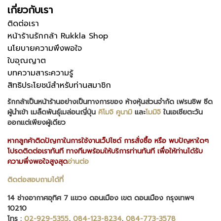
เกี่ยวกับเรา
ติดต่อเรา
หน้าร้านรักกล้า Rukkla Shop
นโยบายความพึงพอใจ
ใบอุณญาต
บทความสาระความรู้
สิทธิประโยชน์สำหรับท่านสมาชิก
รักกล้าเป็นหน้าร้านอย่างเป็นทางการของ ห้างหุ้นส่วนจำกัด เฟรนชิพ ซีด
ผู้นำเข้า เมล็ดพันธุ์เมล่อนญี่ปุ่น
คิโมจิ
คูนามิ
และ
โมมิจิ
ในเอเชียตะวัน
ออกแต่เพียงผู้เดียว
หากลูกค้าติดปัญกาในการใช้งานเว็ปไซด์ การสั่งซื้อ หรือ พบปัญหาใดๆ
โปรดติดต่อเราทันที ทางทีมพร้อมให้บริการท่านทันที เพื่อให้ท่านได้รับ
ความพึ่งพอใจสูงสุด
อ่านต่อ
ติดต่อสอบถามได้ที่
14 ช่างอากาศอุทิศ 7 แขวง ดอนเมือง เขต ดอนเมือง กรุงเทพฯ
10210
โทร :
02-929-5355
,
084-123-8234
,
084-773-3578