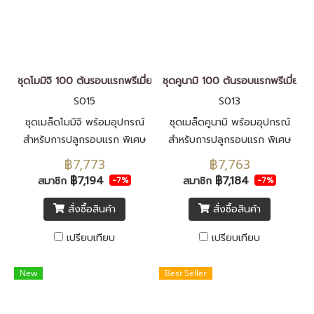
ชุดโมมิจิ 100 ต้นรอบแรกพรีเมี่ยม
ชุดคูนามิ 100 ต้นรอบแรกพรีเมี่ยม
S015
S013
ชุดเมล็ดโมมิจิ พร้อมอุปกรณ์
ชุดเมล็ดคูนามิ พร้อมอุปกรณ์
สำหรับการปลูกรอบแรก พิเศษ
สำหรับการปลูกรอบแรก พิเศษ
เพิ่มอุกรณ์วัดค่า EC ค่าpH
เพิ่มอุกรณ์วัดค่า EC ค่าpH
฿7,773
฿7,763
เครื่องวัดความหวานและ ตาชั่ง
เครื่องวัดความหวานและ ตาชั่ง
฿7,194
฿7,184
สมาชิก
สมาชิก
-7%
-7%
แขวน
แขวน
สั่งซื้อสินค้า
สั่งซื้อสินค้า
เปรียบเทียบ
เปรียบเทียบ
New
Best Seller