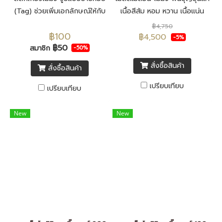
(Tag) ช่วยเพิ่มเอกลักษณ์ให้กับ
เนื้อสีส้ม หอม หวาน เนื้อแน่น
เมล่อนโมมิจิ สร้างความรู้สึกพรี
เนียน เปลือกบาง เมล็ดพันธุ์นำ
฿4,750
฿100
เมี่ยมให้กับผลเมล่อน ผลิตจาก
เข้าจากประเทศญี่ปุ่น F1 ทั้งหมด
฿4,500
-5%
฿50
พลาสติกพีพี คุณภาพสูง กันน้ำ
สมาชิก
พร้อม สติ๊กเกอร์โมมิจิ รูปแบบ
-50%
สีสันสวยงาม จำนวนชุดละ 100
ป้ายห้อย (Tag)
สั่งซื้อสินค้า
สั่งซื้อสินค้า
ดวง
เปรียบเทียบ
เปรียบเทียบ
New
New