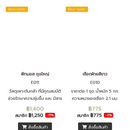
Best Seller
Best Seller
พีทมอส ถุงใหญ่
เชือกฝ้ายสีขาว
E011
E010
วัสดุเพาะต้นกล้า ที่มีคุณสมบัติ
ราคาต่อ 1 ชุด น้ำหนัก 5 กก.
ช่วยรักษาความชุ่มชื้น และ มีสาร
ความหนาของเชือก 2.1 มม.
อาหารที่เพียงพอต่อการเพาะต้น
฿1,400
฿775
กล้าตลอดระยะเพาะ
฿1,250
฿775
สมาชิก
สมาชิก
-11%
-0%
สั่งซื้อสินค้า
สั่งซื้อสินค้า