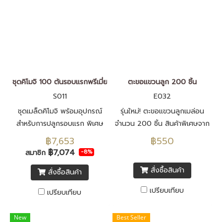
ชุดคิโมจิ 100 ต้นรอบแรกพรีเมี่ยม
ตะขอแขวนลูก 200 ชิ้น
S011
E032
ชุดเมล็ดคิโมจิ พร้อมอุปกรณ์
รุ่นใหม่! ตะขอแขวนลูกเมล่อน
สำหรับการปลูกรอบแรก พิเศษ
จำนวน 200 ชิ้น สินค้าพิเศษจาก
เพิ่มอุกรณ์วัดค่า EC ค่าpH
Rukkla.com
฿7,653
฿550
เครื่องวัดความหวานและ ตาชั่ง
฿7,074
สมาชิก
-8%
แขวน
สั่งซื้อสินค้า
สั่งซื้อสินค้า
เปรียบเทียบ
เปรียบเทียบ
New
Best Seller