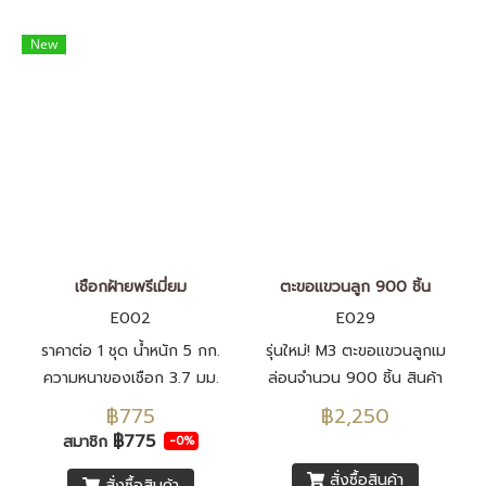
New
เชือกฝ้ายพรีเมี่ยม
ตะขอแขวนลูก 900 ชิ้น
E002
E029
ราคาต่อ 1 ชุด น้ำหนัก 5 กก.
รุ่นใหม่! M3 ตะขอแขวนลูกเม
ความหนาของเชือก 3.7 มม.
ล่อนจำนวน 900 ชิ้น สินค้า
พิเศษจาก Rukkla.com
฿775
฿2,250
฿775
สมาชิก
-0%
สั่งซื้อสินค้า
สั่งซื้อสินค้า