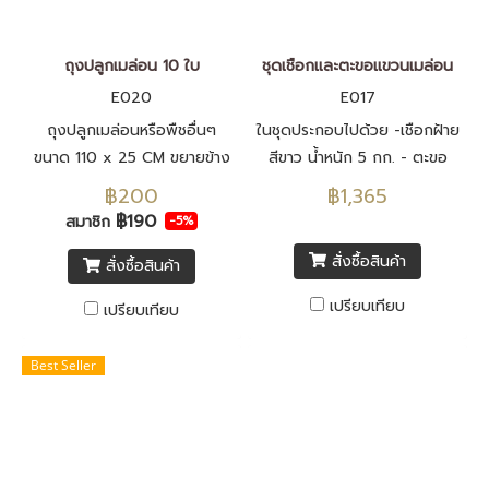
ถุงปลูกเมล่อน 10 ใบ
ชุดเชือกและตะขอแขวนเมล่อน
E020
E017
ถุงปลูกเมล่อนหรือพืชอื่นๆ
ในชุดประกอบไปด้วย -เชือกฝ้าย
ขนาด 110 x 25 CM ขยายข้าง
สีขาว น้ำหนัก 5 กก. - ตะขอ
18 CM ปลูกได้ 5-6 ต้น
แขวนเมล่อน 250 ตัว
฿200
฿1,365
฿190
สมาชิก
-5%
สั่งซื้อสินค้า
สั่งซื้อสินค้า
เปรียบเทียบ
เปรียบเทียบ
Best Seller