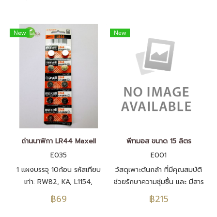
New
New
ถ่านนาฟิกา LR44 Maxell
พีทมอส ขนาด 15 ลิตร
E035
E001
1 แผงบรรจุ 10ก้อน รหัสเทียบ
วัสดุเพาะต้นกล้า ที่มีคุณสมบัติ
เท่า: RW82, KA, L1154,
ช่วยรักษาความชุ่มชื้น และ มีสาร
GPA76, AG13, G13A, A76,
อาหารที่เพียงพอต่อการเพาะต้น
฿69
฿215
A76, PX76A, V13GA
กล้าตลอดระยะเพาะ