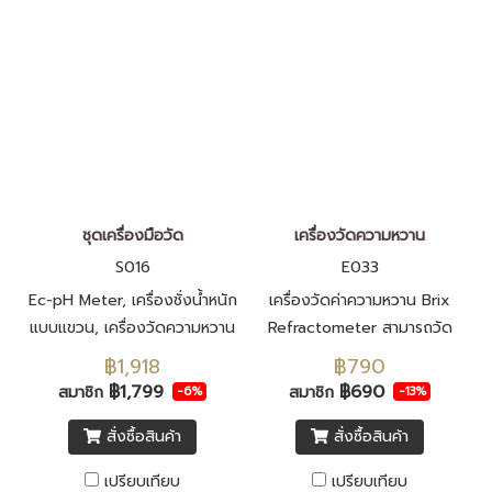
ชุดเครื่องมือวัด
เครื่องวัดความหวาน
S016
E033
Ec-pH Meter, เครื่องชั่งน้ำหนัก
เครื่องวัดค่าความหวาน Brix
แบบแขวน, เครื่องวัดความหวาน
Refractometer สามารถวัด
ความหวานได้ 0-32 °Bx พร้อม
฿1,918
฿790
ระบบชดเชยอุณหภูมิอัตโนมัติ
฿1,799
฿690
สมาชิก
สมาชิก
-6%
-13%
(ATC)
สั่งซื้อสินค้า
สั่งซื้อสินค้า
เปรียบเทียบ
เปรียบเทียบ