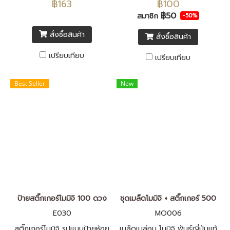
฿163
฿100
เมี่ยมให้กับผลเมล่อน ผลิตจาก
฿50
สมาชิก
-50%
พลาสติกพีพี คุณภาพสูง กันน้ำ
สั่งซื้อสินค้า
สั่งซื้อสินค้า
สีสันสวยงาม จำนวนชุดละ 100
ดวง
เปรียบเทียบ
เปรียบเทียบ
Best Seller
New
ป้ายสติ๊กเกอร์โมมิจิ 100 ดวง
ชุดเมล็ดโมมิจิ + สติ๊กเกอร์ 500
E030
MO006
สติ๊กเกอร์โมมิจิ รูปแบบป้ายห้อย
เมล็ดเมล่อน โมมิจิ พันธุ์ญี่ปุ่นแท้