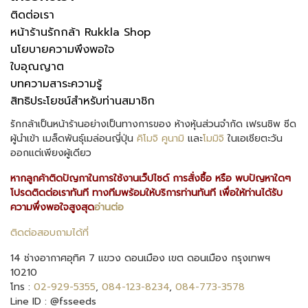
ติดต่อเรา
หน้าร้านรักกล้า Rukkla Shop
นโยบายความพึงพอใจ
ใบอุณญาต
บทความสาระความรู้
สิทธิประโยชน์สำหรับท่านสมาชิก
รักกล้าเป็นหน้าร้านอย่างเป็นทางการของ ห้างหุ้นส่วนจำกัด เฟรนชิพ ซีด
ผู้นำเข้า เมล็ดพันธุ์เมล่อนญี่ปุ่น
คิโมจิ
คูนามิ
และ
โมมิจิ
ในเอเชียตะวัน
ออกแต่เพียงผู้เดียว
หากลูกค้าติดปัญกาในการใช้งานเว็ปไซด์ การสั่งซื้อ หรือ พบปัญหาใดๆ
โปรดติดต่อเราทันที ทางทีมพร้อมให้บริการท่านทันที เพื่อให้ท่านได้รับ
ความพึ่งพอใจสูงสุด
อ่านต่อ
ติดต่อสอบถามได้ที่
14 ช่างอากาศอุทิศ 7 แขวง ดอนเมือง เขต ดอนเมือง กรุงเทพฯ
10210
โทร :
02-929-5355
,
084-123-8234
,
084-773-3578
Line ID : @fsseeds