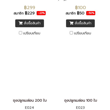
ชั่งน้ำหนักได้สูงสุด 50 กิโลกรัม
เมล่อนคิโมจิ สร้างความรู้สึกพรี
฿299
฿100
เมี่ยมให้กับผลเมล่อน ผลิตจาก
฿229
฿50
สมาชิก
สมาชิก
-23%
-50%
พลาสติกพีพี คุณภาพสูง กันน้ำ
สั่งซื้อสินค้า
สั่งซื้อสินค้า
สีสันสวยงาม จำนวนชุดละ 100
ดวง
เปรียบเทียบ
เปรียบเทียบ
ถุงปลูกเมล่อน 200 ใบ
ถุงปลูกเมล่อน 100 ใบ
E024
E023