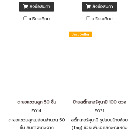
สั่งซื้อสินค้า
สั่งซื้อสินค้า
เปรียบเทียบ
เปรียบเทียบ
Best Seller
ตะขอแขวนลูก 50 ชิ้น
ป้ายสติ๊กเกอร์คูนามิ 100 ดวง
E014
E031
ตะขอแขวนลูกเมล่อนจำนวน 50
สติ๊กเกอร์คูนามิ รูปแบบป้ายห้อย
ชิ้น สินค้าพิเศษจาก
(Tag) ช่วยเพิ่มเอกลักษณ์ให้กับ
Rukkla.com
เมล่อนคูนามิ สร้างความรู้สึกพรี