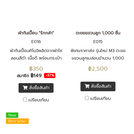
ผ้ากันเปื้อน "รักกล้า"
ตะขอแขวนลูก 1,000 ชิ้น
E016
E015
ผ้ากันเปื้อนคิโมจิผลิตจากผ้าโซ
พิเศษราคาส่ง รุ่นใหม่ M3 ตะขอ
ลอนสีดำ เนื้อดี พร้อมกระเป๋า
แขวนลูกเมล่อนจำนวน 1,000
อุปกรณ์ สวยสะดุดตาอย่างเป็น
ชิ้น สินค้าพิเศษจาก
฿350
฿2,500
เอกลักษณ์
Rukkla.com
฿149
สมาชิก
-57%
สั่งซื้อสินค้า
สั่งซื้อสินค้า
เปรียบเทียบ
เปรียบเทียบ
New
Best Seller